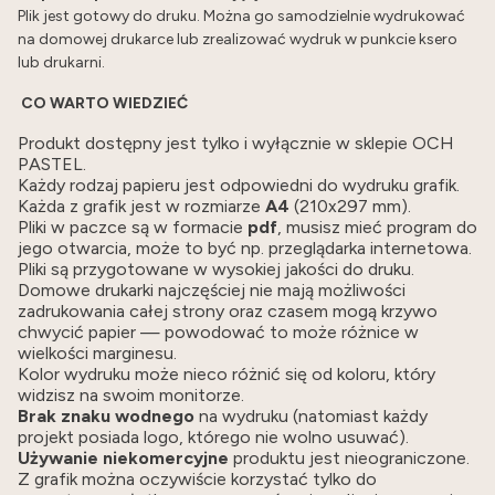
Plik jest gotowy do druku. Można go samodzielnie wydrukować
na domowej drukarce lub zrealizować wydruk w punkcie ksero
lub drukarni.
CO WARTO WIEDZIEĆ
Produkt dostępny jest tylko i wyłącznie w sklepie OCH
PASTEL.
Każdy rodzaj papieru jest odpowiedni do wydruku grafik.
Każda z grafik jest w rozmiarze
A4
(210x297 mm).
Pliki w paczce są w formacie
pdf
, musisz mieć program do
jego otwarcia, może to być np. przeglądarka internetowa.
Pliki są przygotowane w wysokiej jakości do druku.
Domowe drukarki najczęściej nie mają możliwości
zadrukowania całej strony oraz czasem mogą krzywo
chwycić papier — powodować to może różnice w
wielkości marginesu.
Kolor wydruku może nieco różnić się od koloru, który
widzisz na swoim monitorze.
Brak znaku wodnego
na wydruku (natomiast każdy
projekt posiada logo, którego nie wolno usuwać).
Używanie niekomercyjne
produktu jest nieograniczone.
Z grafik można oczywiście korzystać tylko do