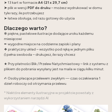
➤ 13 kart w formacie
A4 (21 x 29,7 cm)
➤
plik w wersji
PDF do druku
– możesz wydrukować w domu
tyle razy, ile potrzebujesz
➤ łatwa obsługa, od razu gotowy do użycia
Dlaczego warto?
✻ piękne, pastelowe ilustracje dodające uroku każdemu
miesiącowi
✒︎ wygodne miejsce na codzienne zapiski i plany
❖ praktyczny układ – wszystko pod ręką w jednym pliku
⎙ pełna swoboda – drukujesz, ile razy chcesz
★ Przy płatności Blik / Przelew Natychmiastowy – link z systemu z
plikiem do pobrania wysyłany jest na maila w ciągu kilku minut.
✍︎ Osoby płacące przelewem zwykłym — czas oczekiwania 1
dzień roboczy od otrzymania przelewu.
* Niektóre elementy ilustracyjne w projektcie powstały z
wykorzystaniem narzędzi AI