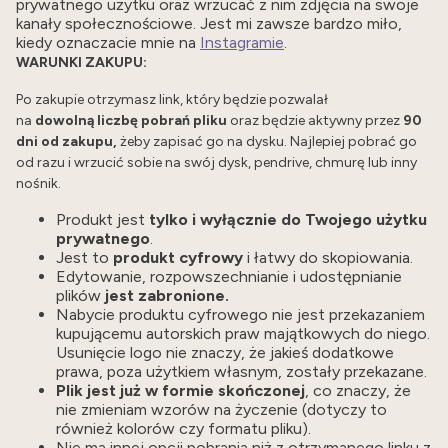
prywatnego użytku oraz wrzucać z nim zdjęcia na swoje
kanały społecznościowe. Jest mi zawsze bardzo miło,
kiedy oznaczacie mnie na
Instagramie
.
WARUNKI ZAKUPU:
Po zakupie otrzymasz link, który będzie pozwalał
na
dowolną liczbę pobrań pliku
oraz będzie aktywny przez
90
dni od zakupu,
żeby zapisać go na dysku. Najlepiej pobrać go
od razu i wrzucić sobie na swój dysk, pendrive, chmurę lub inny
nośnik.
Produkt jest
tylko i wyłącznie do Twojego użytku
prywatnego
.
Jest to
produkt cyfrowy
i łatwy do skopiowania.
Edytowanie, rozpowszechnianie i udostępnianie
plików
jest zabronione.
Nabycie produktu cyfrowego nie jest przekazaniem
kupującemu autorskich praw majątkowych do niego.
Usunięcie logo nie znaczy, że jakieś dodatkowe
prawa, poza użytkiem własnym, zostały przekazane.
Plik jest już w formie skończonej
, co znaczy, że
nie zmieniam wzorów na życzenie (dotyczy to
również kolorów czy formatu pliku).
Nie ma innej opcji pobrania niż z otrzymanego linku z