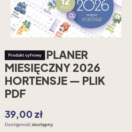
PLANER
Produkt cyfrowy
MIESIĘCZNY 2026
HORTENSJE — PLIK
PDF
39,00 zł
Cena
Dostępność:
dostępny