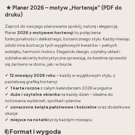
★ Planer 2026 – motyw „Hortensje” (PDF do
druku)
Zaproś do swojego planowania spokój, naturę i elegancję.
Planer
2026 z motywem hortensji
to połączenie
funkcjonalności i delikatnego, botanicznego stylu. Każdy miesiąc
zdobi inna ilustracja tych wyjątkowych kwiatów – pełnych
wdzięku, harmonii i koloru. Elegancki design, czytelny układ i
subtelne akcenty kolorystyczne sprawiają, że świetnie sprawdzi
się zarówno w domu, jak i w biurze.
✓ 12 miesięcy 2026 roku
– każdy w wyjątkowym stylu, z
pastelową grafiką hortensji
✓
1 karta roczna
z całym kalendarzem 2026 w pigułce
✓
duże i czytelne okienka
na każdy dzień – idealne do
notowania wydarzeń, spotkań i planów
✓
oznaczone święta państwowe i kościelne
oraz dodatkowe
okazje
✓
miejsce na notatki
przy każdym miesiącu
⎗ Format i wygoda