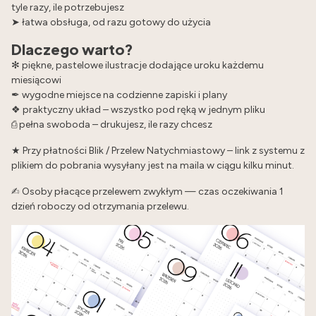
tyle razy, ile potrzebujesz
➤ łatwa obsługa, od razu gotowy do użycia
Dlaczego warto?
✻ piękne, pastelowe ilustracje dodające uroku każdemu
miesiącowi
✒︎ wygodne miejsce na codzienne zapiski i plany
❖ praktyczny układ – wszystko pod ręką w jednym pliku
⎙ pełna swoboda – drukujesz, ile razy chcesz
★ Przy płatności Blik / Przelew Natychmiastowy – link z systemu z
plikiem do pobrania wysyłany jest na maila w ciągu kilku minut.
✍︎ Osoby płacące przelewem zwykłym — czas oczekiwania 1
dzień roboczy od otrzymania przelewu.