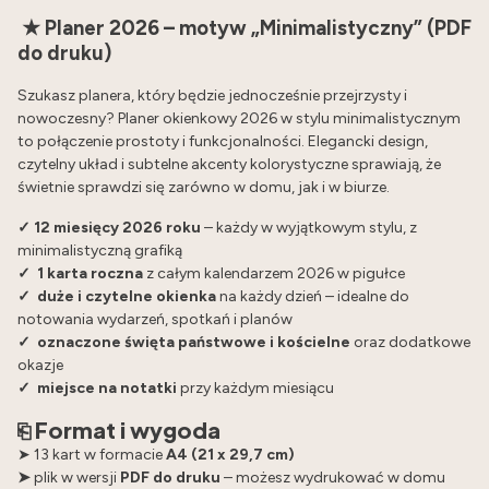
★ Planer 2026 – motyw „Minimalistyczny” (PDF
do druku)
Szukasz planera, który będzie jednocześnie przejrzysty i
nowoczesny? Planer okienkowy 2026 w stylu minimalistycznym
to połączenie prostoty i funkcjonalności. Elegancki design,
czytelny układ i subtelne akcenty kolorystyczne sprawiają, że
świetnie sprawdzi się zarówno w domu, jak i w biurze.
✓ 12 miesięcy 2026 roku
– każdy w wyjątkowym stylu, z
minimalistyczną grafiką
✓
1 karta roczna
z całym kalendarzem 2026 w pigułce
✓
duże i czytelne okienka
na każdy dzień – idealne do
notowania wydarzeń, spotkań i planów
✓
oznaczone święta państwowe i kościelne
oraz dodatkowe
okazje
✓
miejsce na notatki
przy każdym miesiącu
⎗ Format i wygoda
➤ 13 kart w formacie
A4 (21 x 29,7 cm)
➤
plik w wersji
PDF do druku
– możesz wydrukować w domu