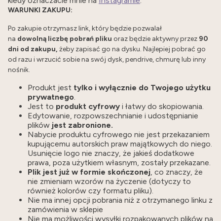
kiedy oznaczacie mnie na
Instagramie
.
WARUNKI ZAKUPU:
Po zakupie otrzymasz link, który będzie pozwalał
na
dowolną liczbę pobrań pliku
oraz będzie aktywny przez
90
dni od zakupu,
żeby zapisać go na dysku. Najlepiej pobrać go
od razu i wrzucić sobie na swój dysk, pendrive, chmurę lub inny
nośnik.
Produkt jest
tylko i wyłącznie do Twojego użytku
prywatnego
.
Jest to
produkt cyfrowy
i łatwy do skopiowania.
Edytowanie, rozpowszechnianie i udostępnianie
plików
jest zabronione.
Nabycie produktu cyfrowego nie jest przekazaniem
kupującemu autorskich praw majątkowych do niego.
Usunięcie logo nie znaczy, że jakieś dodatkowe
prawa, poza użytkiem własnym, zostały przekazane.
Plik jest już w formie skończonej
, co znaczy, że
nie zmieniam wzorów na życzenie (dotyczy to
również kolorów czy formatu pliku).
Nie ma innej opcji pobrania niż z otrzymanego linku z
zamówienia w sklepie
Nie ma możliwości wysyłki rozpakowanych plików na